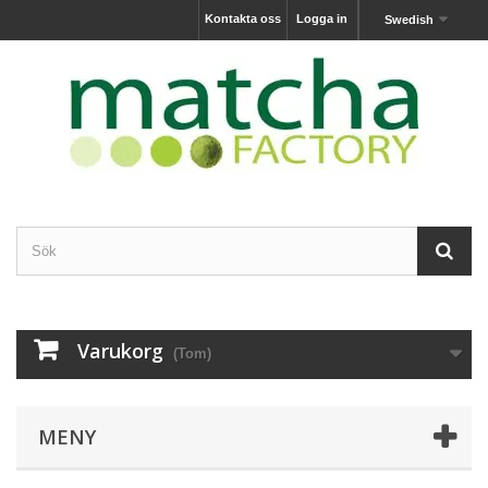
Kontakta oss
Logga in
Swedish
Varukorg
(Tom)
MENY