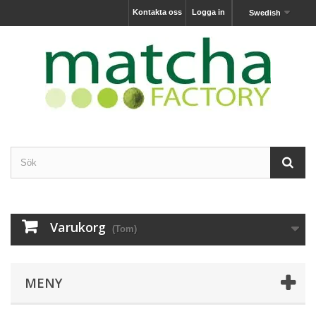
Kontakta oss
Logga in
Swedish
Varukorg
(Tom)
MENY