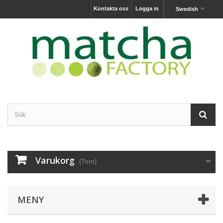
Kontakta oss
Logga in
Swedish
Varukorg
(Tom)
MENY