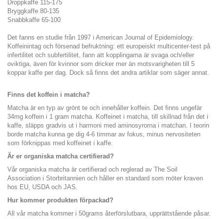
Droppkaffe 115-175
Bryggkaffe 80-135
Snabbkaffe 65-100
Det fanns en studie från 1997 i American Journal of Epidemiology.
Koffeinintag och försenad befruktning: ett europeiskt multicenter-test på
infertilitet och subfertilitet, fann att kopplingarna är svaga och/eller
oviktiga, även för kvinnor som dricker mer än motsvarigheten till 5
koppar kaffe per dag. Dock så finns det andra artiklar som säger annat.
Finns det koffein i matcha?
Matcha är en typ av grönt te och innehåller koffein. Det finns ungefär
34mg koffein i 1 gram matcha. Koffeinet i matcha, till skillnad från det i
kaffe, släpps gradvis ut i harmoni med aminosyrorna i matchan. I teorin
borde matcha kunna ge dig 4-6 timmar av fokus, minus nervositeten
som förknippas med koffeinet i kaffe.
Är er organiska matcha certifierad?
Vår organiska matcha är certifierad och reglerad av The Soil
Association i Storbritannien och håller en standard som möter kraven
hos EU, USDA och JAS.
Hur kommer produkten förpackad?
All vår matcha kommer i 50grams återförslutbara, upprättstående påsar.