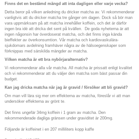
Finns det en bestämd mängd att inta dagligen eller varje vecka?
Detta beror på vilken anledning du dricker matcha av. Vi rekommenderar
vanligtvis att du dricker matcha tre gånger om dagen. Dock så bör man
vara uppmärksam på att matcha innehåller koffein, och det är därför
ingen bra idé att dricka det sent på kvällen. De goda nyheterna är att
ingen någonsin har överdoserat matcha, och det finns inga kända
bieffekter av överkonsumtion. Vår matcha och kardiovaskulära-
sjukdomars avdelning framhäver några av de hälsoegenskaper som
förknippas med särskilda mängder av matcha.
Vilken matcha är ett bra nybörjaralternativ?
Vi rekommenderar alla vår matcha. All matcha är prissatt enligt kvalitet
och vi rekommenderar att du väljer den matcha som bäst passar din
budget.
Kan jag dricka matcha när jag är gravid / försöker att bli gravid?
Om man vill lära sig mer om effekterna av matcha, föreslår vi att man
undersöker effekterna av grönt te.
Det finns ungefär 34mg koffein i 1 gram av matcha. Den
rekommenderade dagliga gränsen under graviditet är 200mg.
Följande är koffeinet i en 207 milliliters kopp kaffe