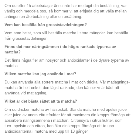
Om du efter 15 arbetsdagar ännu inte har mottagit din beställning, var
vänlig och meddela oss, så kommer vi att erbjuda dig att välja mellan
antingen en återbetalning eller en ersättning.
Vem kan beställa från grossistavdelningen?
Vem som helst, som vill beställa matcha i stora mängder, kan beställa
från grossistavdelningen.
Finns det mer näringsämnen i de högre rankade typerna av
matcha?
Det finns några fler aminosyror och antioxidanter i de dyrare typerna av
matcha.
Vilken matcha kan jag använda i mat?
Du kan använda alla sorters matcha i mat och dricka. Vår matlagnings-
matcha är helt enkelt den lägst rankade, den känner vi är bäst att
använda vid matlagning.
Vilket är det bästa sättet att ta matcha?
Om du dricker matcha av hälsoskäl. Blanda matcha med apelsinjuice
eller juice av andra citrusfrukter för att maximera din kropps förmåga att
absorbera näringsämnena i matchan. Citronsyra i citrusfrukter, som
t.ex. apelsin och citron, kan öka din kropps förmåga att ta upp
antioxidanterna i matcha med upp till 13 gånger.