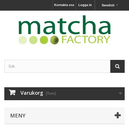
Kontakta oss
Logga in
Swedish
Varukorg
(Tom)
MENY