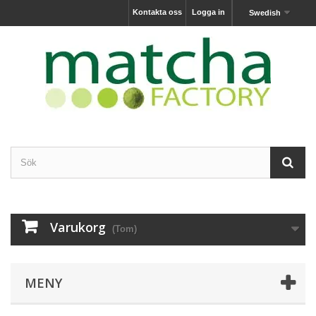
Kontakta oss
Logga in
Swedish
Varukorg
(Tom)
MENY