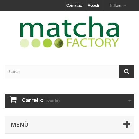
Contattaci
Accedi
Italiano
Carrello
(vuoto)
MENÙ