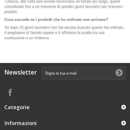
Tuttavia, alle volte può essere necessario un tempo più lungo, quindi
considerate fino a un massimo di quindici giorni lavorativi per ricevere i
prodotti.
Cosa succede se i prodotti che ho ordinato non arrivano?
Se dopo 15 giorni lavorativi non hai ancora ricevuto quanto hai ordinato,
ti preghiamo di farcelo sapere e ti offriremo la scelta tra una
sostituzione o un rimborso.
Newsletter
Categorie
Informazioni