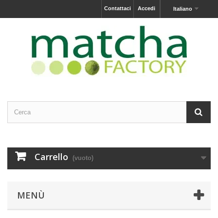
Contattaci
Accedi
Italiano
Carrello
(vuoto)
MENÙ