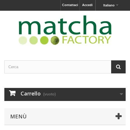
Contattaci
Accedi
Italiano
Carrello
(vuoto)
MENÙ