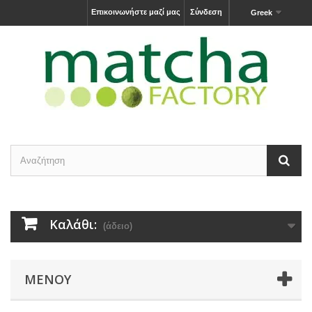
Επικοινωνήστε μαζί μας
Σύνδεση
Greek
Καλάθι:
(άδειο)
ΜΕΝΟΎ