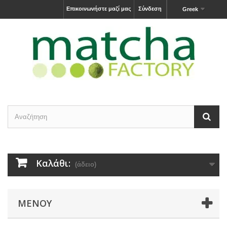
Επικοινωνήστε μαζί μας
Σύνδεση
Greek
Καλάθι:
(άδειο)
ΜΕΝΟΎ