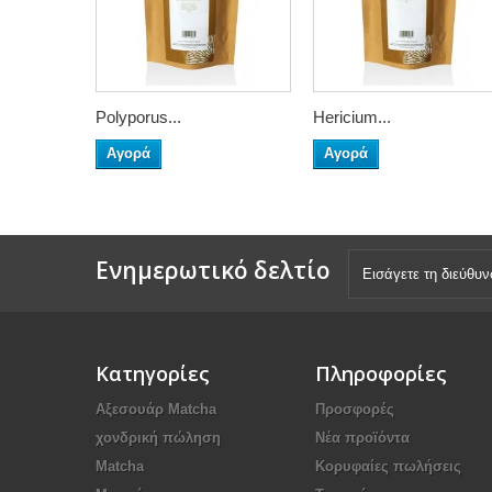
Polyporus...
Hericium...
Αγορά
Αγορά
Ενημερωτικό δελτίο
Κατηγορίες
Πληροφορίες
Αξεσουάρ Μatcha
Προσφορές
χονδρική πώληση
Νέα προϊόντα
Matcha
Κορυφαίες πωλήσεις