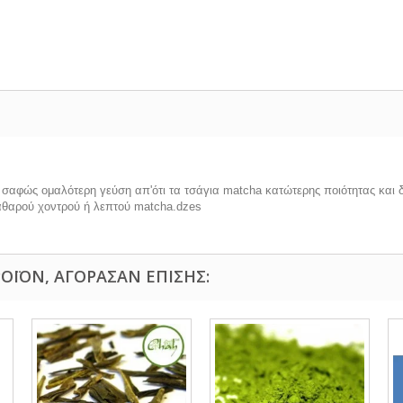
 σαφώς ομαλότερη γεύση απ'ότι τα τσάγια matcha κατώτερης ποιότητας και 
 καθαρού χοντρού ή λεπτού matcha.dzes
ΟΪΌΝ, ΑΓΌΡΑΣΑΝ ΕΠΊΣΗΣ: