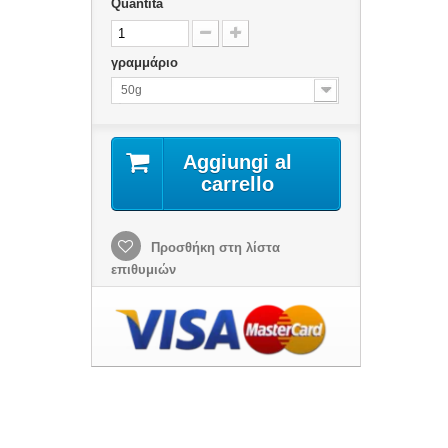
Quantità
γραμμάριο
50g
Aggiungi al
carrello
Προσθήκη στη λίστα
επιθυμιών