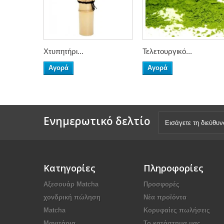
Χτυπητήρι...
Τελετουργικό...
Αγορά
Αγορά
Ενημερωτικό δελτίο
Κατηγορίες
Πληροφορίες
Αξεσουάρ Μatcha
Προσφορές
χονδρική πώληση
Νέα προϊόντα
Matcha
Κορυφαίες πωλήσεις
Μανιτάρια
Το κατάστημα μας