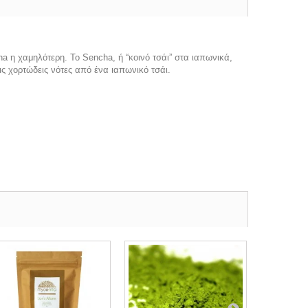
ha η χαμηλότερη. Το Sencha, ή “κοινό τσάι” στα ιαπωνικά,
ις χορτώδεις νότες από ένα ιαπωνικό τσάι.