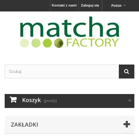
Kontakt z nami
Zaloguj się
Polish
Koszyk
(pusty)
ZAKŁADKI