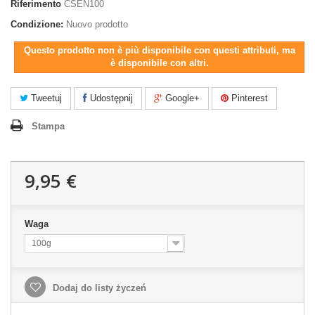
Riferimento
CSEN100
Condizione:
Nuovo prodotto
Questo prodotto non è più disponibile con questi attributi, ma
è disponibile con altri.
Tweetuj
Udostępnij
Google+
Pinterest
Stampa
9,95 €
Waga
100g
Dodaj do listy życzeń