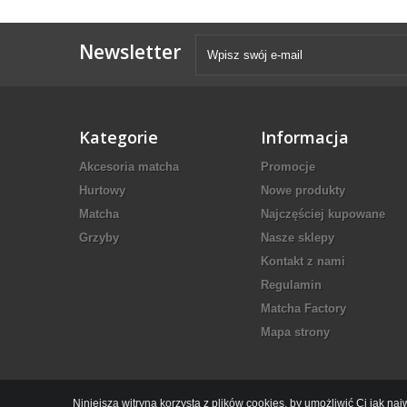
Newsletter
Kategorie
Informacja
Akcesoria matcha
Promocje
Hurtowy
Nowe produkty
Matcha
Najczęściej kupowane
Grzyby
Nasze sklepy
Kontakt z nami
Regulamin
Matcha Factory
Mapa strony
Niniejsza witryna korzysta z plików cookies, by umożliwić Ci jak 