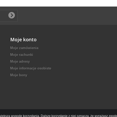
Moje konto
Moje zamówienia
Moje rachunki
Moje adresy
Moje informacje osobiste
Moje bony
największą wygodę korzystania. Dalsze korzystanie z niej oznacza, że wyrażasz zg