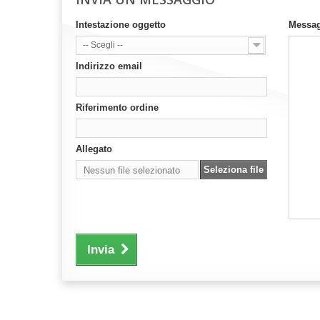
Intestazione oggetto
Messa
-- Scegli --
Indirizzo email
Riferimento ordine
Allegato
Seleziona file
Nessun file selezionato
Invia