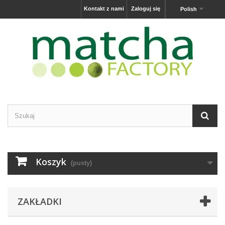
Kontakt z nami
Zaloguj się
Polish
Koszyk
(pusty)
ZAKŁADKI