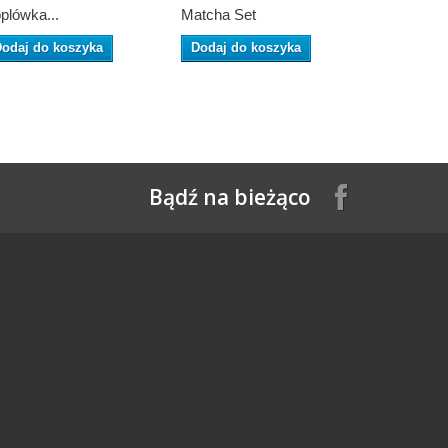
plówka...
Matcha Set
Herbata...
odaj do koszyka
Dodaj do koszyka
Dodaj do
Bądź na bieżąco