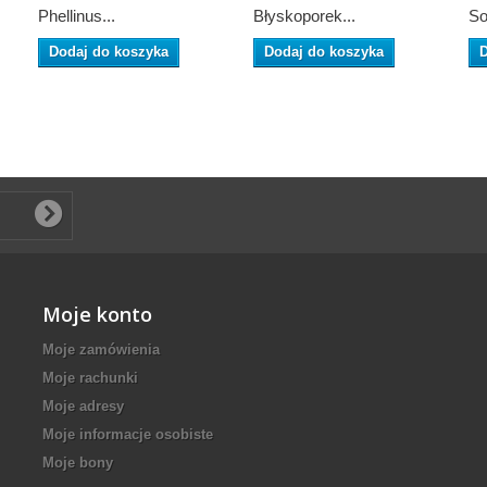
Phellinus...
Błyskoporek...
So
Dodaj do koszyka
Dodaj do koszyka
D
Moje konto
Moje zamówienia
Moje rachunki
Moje adresy
Moje informacje osobiste
Moje bony