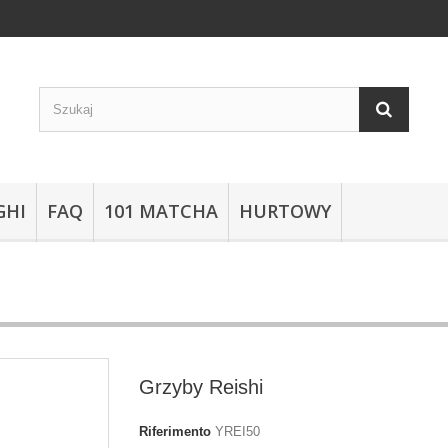
GHI
FAQ
101 MATCHA
HURTOWY
Grzyby Reishi
Riferimento
YREI50