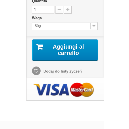
Quantità
Waga
50g
Aggiungi al
carrello
Dodaj do listy życzeń