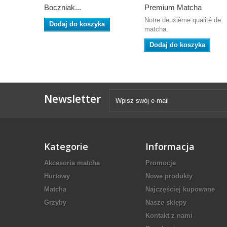
Boczniak...
Premium Matcha
Notre deuxième qualité de
Dodaj do koszyka
matcha.
Dodaj do koszyka
Newsletter
Kategorie
Informacja
Akcesoria matcha
Promocje
Hurtowy
Nowe produkty
Matcha
Najczęściej kupowane
Grzyby
Nasze sklepy
Kontakt z nami