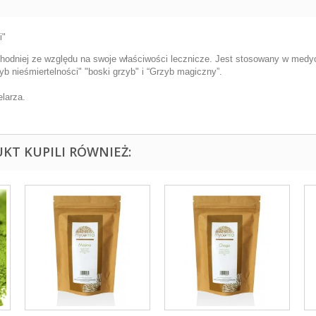
i"
chodniej ze względu na swoje właściwości lecznicze. Jest stosowany w medyc
b nieśmiertelności" "boski grzyb" i “Grzyb magiczny”.
elarza.
UKT KUPILI RÓWNIEŻ: