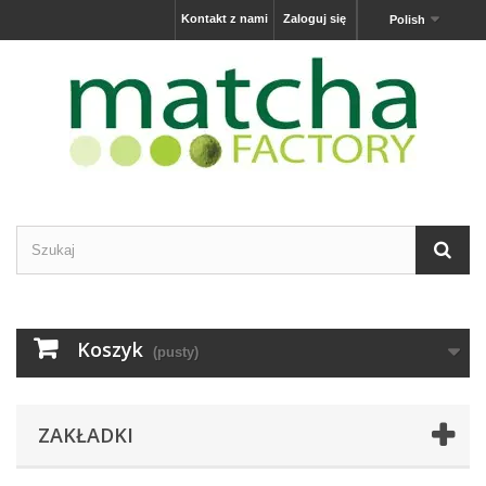
Kontakt z nami
Zaloguj się
Polish
Koszyk
(pusty)
ZAKŁADKI