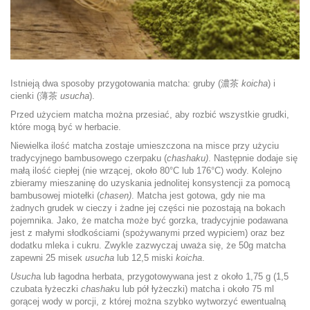
Istnieją dwa sposoby przygotowania matcha: gruby (濃茶
koicha
) i
cienki (薄茶
usucha
).
Przed użyciem matcha można przesiać, aby rozbić wszystkie grudki,
które mogą być w herbacie.
Niewielka ilość matcha zostaje umieszczona na misce przy użyciu
tradycyjnego bambusowego czerpaku (
chashaku)
. Następnie dodaje się
małą ilość ciepłej (nie wrzącej, około 80°C lub 176°C) wody. Kolejno
zbieramy mieszaninę do uzyskania jednolitej konsystencji za pomocą
bambusowej miotełki (
chasen)
. Matcha jest gotowa, gdy nie ma
żadnych grudek w cieczy i żadne jej części nie pozostają na bokach
pojemnika. Jako, że matcha może być gorzka, tradycyjnie podawana
jest z małymi słodkościami (spożywanymi przed wypiciem) oraz bez
dodatku mleka i cukru. Zwykle zazwyczaj uważa się, że 50g matcha
zapewni 25 misek
usucha
lub 12,5 miski
koicha
.
Usuch
a lub łagodna herbata, przygotowywana jest z około 1,75 g (1,5
czubata łyżeczki
chashak
u lub pół łyżeczki) matcha i około 75 ml
gorącej wody w porcji, z której można szybko wytworzyć ewentualną