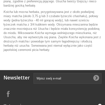
pianę, zgodnie z preferencją pijącego.
Usucha
tworzy lżejszą i nieco
bardziej gorzką herbatę.
Koicha
lub mocna herbata, przygotowywana jest z około podwójnej
miary matcha (około 3,75 g lub 3 czubate łyżeczki
chashaku
), połowy
wody (jedna łyżeczka - 40 ml gorącej wody), lub nawet sześciu
łyżeczek matcha z 3/4 kubkiem wody. Otrzymana mieszanina będzie
znacznie mocniejsza niż
Usucha
i będzie miała konsystencję podobną
do miodu. Miksowanie
Koicha
wymaga wolniejszego mieszkania, niż
Ususcha,
aby nie wytworzyła się piana. Zwykle
Koicha
wykonana jest z
droższych matcha i powoduje tym samym łagodniejszą i słodszą
herbatę niż
usucha
. Serwowana jest niemal wyłącznie jako część
japońskiej ceremonii picia herbaty.
Newsletter