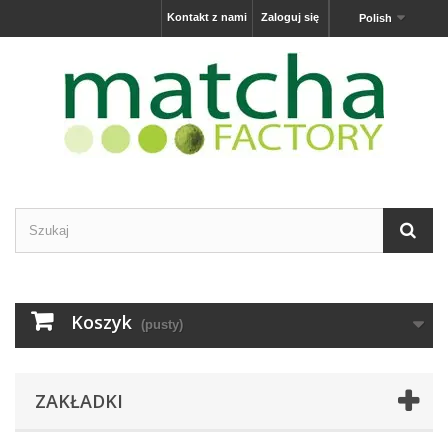
Kontakt z nami
Zaloguj się
Polish
Koszyk
(pusty)
ZAKŁADKI