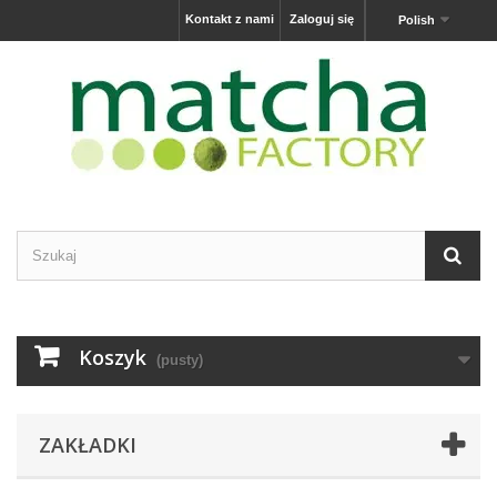
Kontakt z nami
Zaloguj się
Polish
Koszyk
(pusty)
ZAKŁADKI