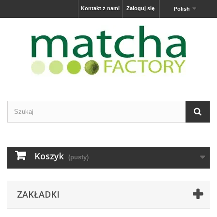
Kontakt z nami
Zaloguj się
Polish
Koszyk
(pusty)
ZAKŁADKI