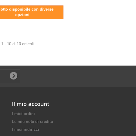
otto disponibile con diverse
opzioni
1 - 10 di 10 articoli
Il mio account
I miei ordini
Le mie note di credito
I miei indirizzi