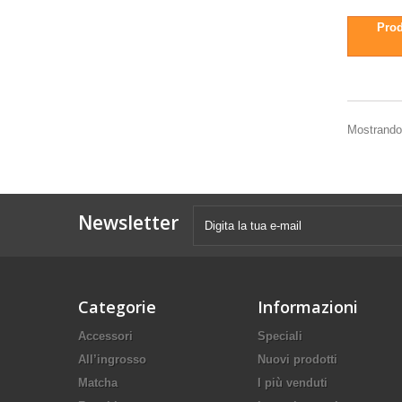
Prod
Mostrando 
Newsletter
Categorie
Informazioni
Accessori
Speciali
All’ingrosso
Nuovi prodotti
Matcha
I più venduti