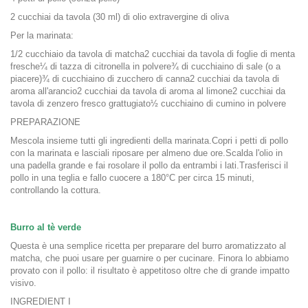
2 cucchiai da tavola (30 ml) di olio extravergine di oliva
Per la marinata:
1/2 cucchiaio da tavola di matcha2 cucchiai da tavola di foglie di menta
fresche¼ di tazza di citronella in polvere¾ di cucchiaino di sale (o a
piacere)¾ di cucchiaino di zucchero di canna2 cucchiai da tavola di
aroma all'arancio2 cucchiai da tavola di aroma al limone2 cucchiai da
tavola di zenzero fresco grattugiato½ cucchiaino di cumino in polvere
PREPARAZIONE
Mescola insieme tutti gli ingredienti della marinata.Copri i petti di pollo
con la marinata e lasciali riposare per almeno due ore.Scalda l'olio in
una padella grande e fai rosolare il pollo da entrambi i lati.Trasferisci il
pollo in una teglia e fallo cuocere a 180°C per circa 15 minuti,
controllando la cottura.
Burro al tè verde
Questa è una semplice ricetta per preparare del burro aromatizzato al
matcha, che puoi usare per guarnire o per cucinare. Finora lo abbiamo
provato con il pollo: il risultato è appetitoso oltre che di grande impatto
visivo.
INGREDIENT I