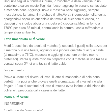
Ungi una tegliaFai fondere il burro, lo zucchero e della vaniglia in un
pentolino a calore medio.Togli dal fuoco, aggiungi le banane schiacciate
e mescola bene.Aggiungi l'uovo e mescola bene.Aggiungi, sempre
mescolando, la farina, il matcha e il latte.Versa il composto nella teglia,
spargendovi sopra un cucchiaio da tavola di zucchero di canna, se
desideri che il dolce abbia una crosta più croccante.Metti in forno a
170°C per circa 35 minuti, controllando la cottura.Lascia raffreddare a
temperatura ambiente.
Latte macchiato al tè verde
Metti 1 cucchiaio da tavola di matcha (o secondo i gusti) nella tazza per
il matcha o in una teiera, aggiungi una piccola quantità di acqua calda
(al massimo a 75°C), mescola e aggiungi zucchero o miele (come
preferisci). Versa questa miscela preparata con il matcha in una tazza e
versaci sopra 3/4 di una tazza di latte caldo.
Suggerimento
Prova a usare tipi diversi di latte. Il latte di mandorla o di soia sono
perfetti, ma puoi anche provare quelli aromatizzati alla vaniglia o alla
fragola. L'uso di sostituti del latte di mucca evita inoltre la riduzione dei
polifenoli, provocata dalla caseina del latte.
Pollo al tè verde
INGREDIENTI
4 petti di pollo (senza pelle)