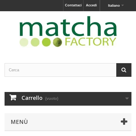
Contattaci
Accedi
Italiano
Carrello
(vuoto)
MENÙ