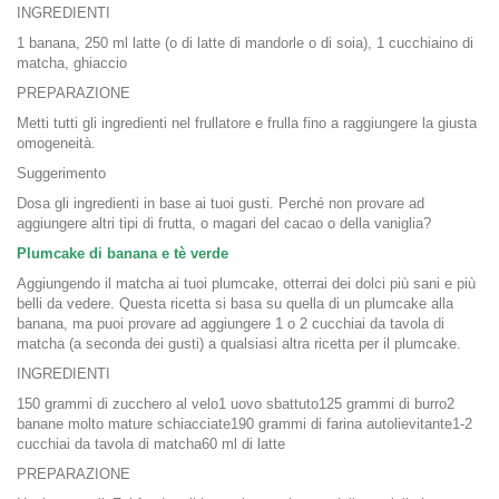
INGREDIENTI
1 banana, 250 ml latte (o di latte di mandorle o di soia), 1 cucchiaino di
matcha, ghiaccio
PREPARAZIONE
Metti tutti gli ingredienti nel frullatore e frulla fino a raggiungere la giusta
omogeneità.
Suggerimento
Dosa gli ingredienti in base ai tuoi gusti. Perché non provare ad
aggiungere altri tipi di frutta, o magari del cacao o della vaniglia?
Plumcake di banana e tè verde
Aggiungendo il matcha ai tuoi plumcake, otterrai dei dolci più sani e più
belli da vedere. Questa ricetta si basa su quella di un plumcake alla
banana, ma puoi provare ad aggiungere 1 o 2 cucchiai da tavola di
matcha (a seconda dei gusti) a qualsiasi altra ricetta per il plumcake.
INGREDIENTI
150 grammi di zucchero al velo1 uovo sbattuto125 grammi di burro2
banane molto mature schiacciate190 grammi di farina autolievitante1-2
cucchiai da tavola di matcha60 ml di latte
PREPARAZIONE