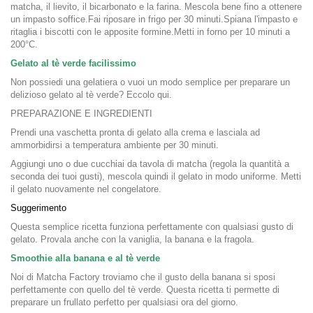
matcha, il lievito, il bicarbonato e la farina. Mescola bene fino a ottenere
un impasto soffice.Fai riposare in frigo per 30 minuti.Spiana l'impasto e
ritaglia i biscotti con le apposite formine.Metti in forno per 10 minuti a
200°C.
Gelato al tè verde facilissimo
Non possiedi una gelatiera o vuoi un modo semplice per preparare un
delizioso gelato al tè verde? Eccolo qui.
PREPARAZIONE E INGREDIENTI
Prendi una vaschetta pronta di gelato alla crema e lasciala ad
ammorbidirsi a temperatura ambiente per 30 minuti.
Aggiungi uno o due cucchiai da tavola di matcha (regola la quantità a
seconda dei tuoi gusti), mescola quindi il gelato in modo uniforme. Metti
il gelato nuovamente nel congelatore.
Suggerimento
Questa semplice ricetta funziona perfettamente con qualsiasi gusto di
gelato. Provala anche con la vaniglia, la banana e la fragola.
Smoothie alla banana e al tè verde
Noi di Matcha Factory troviamo che il gusto della banana si sposi
perfettamente con quello del tè verde. Questa ricetta ti permette di
preparare un frullato perfetto per qualsiasi ora del giorno.