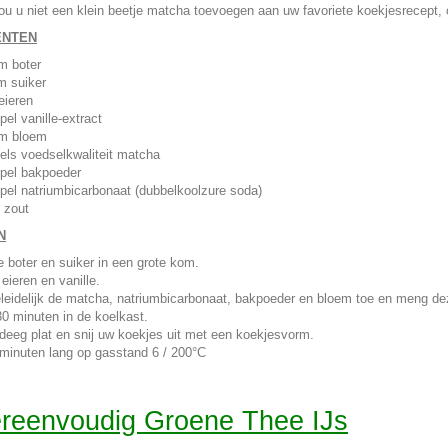
 u niet een klein beetje matcha toevoegen aan uw favoriete koekjesrecept, o
ËNTEN
m boter
m suiker
eieren
pel vanille-extract
am bloem
pels voedselkwaliteit matcha
epel bakpoeder
epel natriumbicarbonaat (dubbelkoolzure soda)
e zout
N
 boter en suiker in een grote kom.
eieren en vanille.
leidelijk de matcha, natriumbicarbonaat, bakpoeder en bloem toe en meng dez
30 minuten in de koelkast.
 deeg plat en snij uw koekjes uit met een koekjesvorm.
minuten lang op gasstand 6 / 200°C
reenvoudig Groene Thee IJs