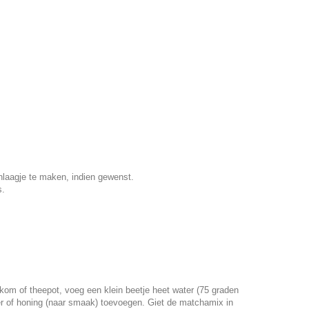
nlaagje te maken, indien gewenst.
s.
om of theepot, voeg een klein beetje heet water (75 graden
er of honing (naar smaak) toevoegen. Giet de matchamix in