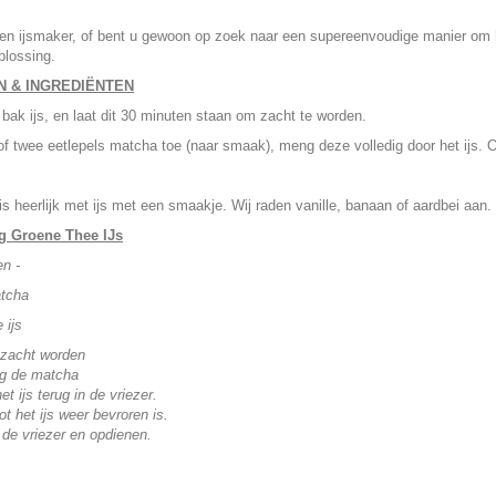
en ijsmaker, of bent u gewoon op zoek naar een supereenvoudige manier om h
oplossing.
N & INGREDIËNTEN
ak ijs, en laat dit 30 minuten staan om zacht te worden.
f twee eetlepels matcha toe (naar smaak), meng deze volledig door het ijs. 
 is heerlijk met ijs met een smaakje. Wij raden vanille, banaan of aardbei aan.
g Groene Thee IJs
en -
tcha
 ijs
s zacht worden
g de matcha
et ijs terug in de vriezer.
t het ijs weer bevroren is.
 de vriezer en opdienen.