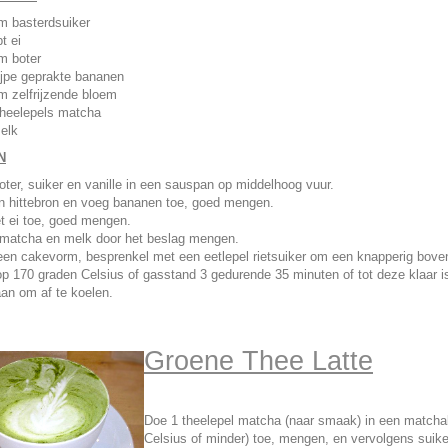
m basterdsuiker
t ei
m boter
rijpe geprakte bananen
m zelfrijzende bloem
 theelepels matcha
elk
N
oter, suiker en vanille in een sauspan op middelhoog vuur.
n hittebron en voeg bananen toe, goed mengen.
t ei toe, goed mengen.
matcha en melk door het beslag mengen.
 een cakevorm, besprenkel met een eetlepel rietsuiker om een knapperig bove
p 170 graden Celsius of gasstand 3 gedurende 35 minuten of tot deze klaar i
aan om af te koelen.
Groene Thee Latte
Doe 1 theelepel matcha (naar smaak) in een matchak
Celsius of minder) toe, mengen, en vervolgens suik