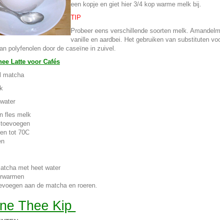
een kopje en giet hier 3/4 kop warme melk bij.
TIP
Probeer eens verschillende soorten melk. Amandelme
vanille en aardbei. Het gebruiken van substituten 
an polyfenolen door de caseïne in zuivel.
ee Latte voor Cafés
el matcha
k
 water
 fles melk
 toevoegen
en tot 70C
en
tcha met heet water
erwarmen
oevoegen aan de matcha en roeren.
ne Thee Kip