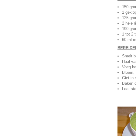
150 gra
1 geklop
125 gra
2 hele 
190 gra
1 tot 2
60 ml m
BEREIDE
Smelt b
Haal va
Voeg he
Bloem, 
Giet in
Baken o
Laat st