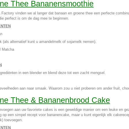
ne Thee Bananensmoothie
 Factory vinden we al langer dat banaan en groene thee een perfecte combin
ie perfect is om de dag mee te beginnen.
ËNTEN
an
 (als alternatief kunt u amandelmelk of sojamelk nemen).
el Matcha
N
ngrediënten in een blender en blend deze tot een zacht mengsel.
veelheden aan naar smaak. Waarom zou u niet proberen om ander fruit, choco
ne Thee & Bananenbrood Cake
voegen aan uw favoriete cakes is een geweldige manier om een leuke en gezo
 op een simpel recept voor bananencake, maar u kunt eigenlijk elk cakerece
k) toevoegen.
ËNTEN