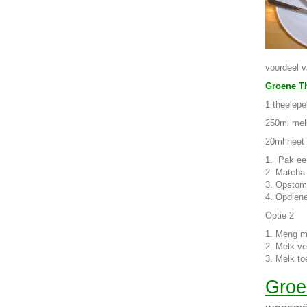
voordeel v
Groene Th
1 theelep
250ml mel
20ml heet
Pak een
Matcha
Opstom
Opdien
Optie 2
Meng ma
Melk v
Melk t
Groe