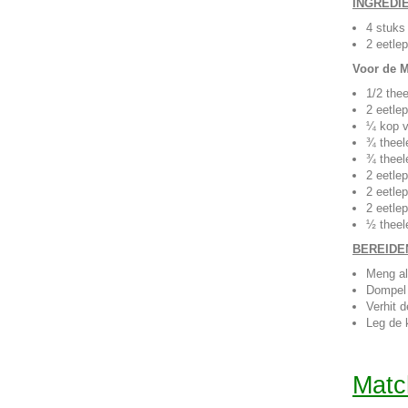
INGREDI
4 stuks 
2 eetlep
Voor de M
1/2 the
2 eetle
¼ kop v
¾ theel
¾ theele
2 eetle
2 eetlep
2 eetle
½ theel
BEREIDE
Meng al
Dompel 
Verhit 
Leg de 
Matc