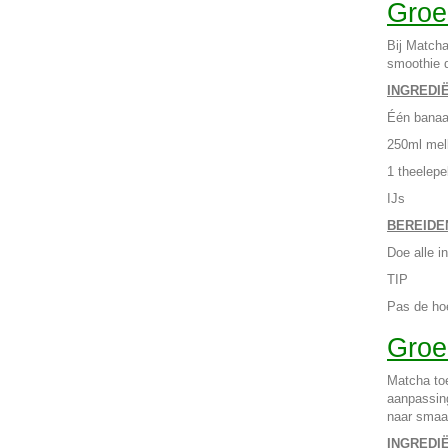
Groe
Bij Matcha
smoothie d
INGREDI
Één bana
250ml melk
1 theelep
IJs
BEREIDE
Doe alle i
TIP
Pas de hoe
Groe
Matcha toe
aanpassing
naar smaa
INGREDI