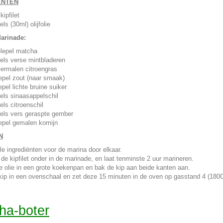
ËNTEN
kipfilet
els (30ml) olijfolie
arinade:
elepel matcha
pels verse mintbladeren
ermalen citroengras
epel zout (naar smaak)
pel lichte bruine suiker
pels sinaasappelschil
els citroenschil
pels vers geraspte gember
epel gemalen komijn
N
le ingrediënten voor de marina door elkaar.
de kipfilet onder in de marinade, en laat tenminste 2 uur marineren.
de olie in een grote koekenpan en bak de kip aan beide kanten aan.
kip in een ovenschaal en zet deze 15 minuten in de oven op gasstand 4 (180C),
ha-boter