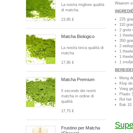
Waarom zou
La nostra migliore qualità
di matcha.
INGREDI
225 gra
23,95 €
110 gra
2 grote 
1 theele
Matcha Biologico
350 gr
2 eetle
La nostra terza qualità di
1 theel
matcha.
1 theel
1 snufj
17,95 €
BEREIDE
Meng de
Matcha Premium
Klop de 
Voeg ge
Il secondo dei nostri
Plaats 
matcha in ordine di
Rol het
qualità.
Bak 10 
17,75 €
Supe
Frustino per Matcha