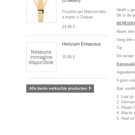
(Chasen)
Heeft u ge
Frustino per Matcha fatto
Dit is de 
a mano o Chasen.
BEREIDE
14,96 €
Neem één b
Voeg één o
Hericium Erinaceus
Tip
Dit recept
10,95 €
Eenvoudi
Ingrediënt
5 gram ma
Alle beste verkochte producten
Bak vanille
Laat ij
Vermen
Plaats h
Wacht to
Haal uit