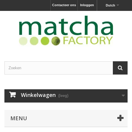
Contacteer ons
Inloggen
Dutch
Winkelwagen
(leeg)
MENU