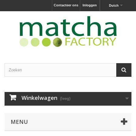
Contacteer ons
Inloggen
Dutch
Winkelwagen
(leeg)
MENU