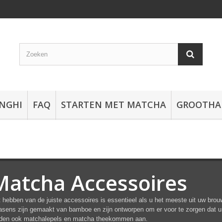
NGHI
FAQ
STARTEN MET MATCHA
GROOTHA
Matcha Accessoires
 hebben van de juiste accessoires is essentieel als u het meeste uit uw br
sens zijn gemaakt van bamboe en zijn ontworpen om er voor te zorgen dat u 
eden ook matchalepels en matcha theekommen aan.