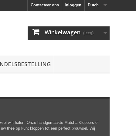
Contacteer ons
Inloggen
Dutch
Winkelwagen
(leeg)
NDELSBESTELLING
ouwsel wilt halen. Onze handgemaakte Matcha Kloppers of
uw thee op kunt kloppen tot een perfect brouwsel. Wij