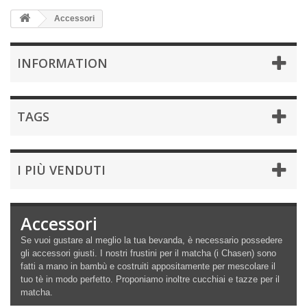
Accessori
INFORMATION
TAGS
I PIÙ VENDUTI
Accessori
Se vuoi gustare al meglio la tua bevanda, è necessario possedere
gli accessori giusti. I nostri frustini per il matcha (i Chasen) sono
fatti a mano in bambù e costruiti appositamente per mescolare il
tuo tè in modo perfetto. Proponiamo inoltre cucchiai e tazze per il
matcha.