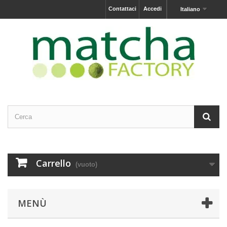
Contattaci
Accedi
Italiano
Carrello
(vuoto)
MENÙ