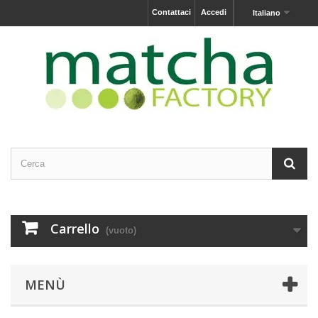
Contattaci
Accedi
Italiano
Carrello
(vuoto)
MENÙ