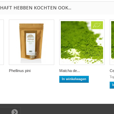
HAFT HEBBEN KOCHTEN OOK...
Phellinus pini
Matcha de...
Ce
To
In winkelwagen
I