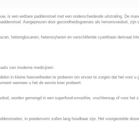
uw, is een eetbare paddenstoel met een onderscheidende uitstraling. De man
 paddenstoel. Aangeprezen door gezondheidsgoeroes als hersenvoedsel, zij
ucan, heteroglucanen, heteroxylanen en verschillende cyanthaan derivaat trit
laats van moderne medicijnen.
delen in kleine hoeveelheden te proberen om ervoor te zorgen dat het voor u
sumeert wanneer u het de eerste keer probeert.
sel, worden gemengd in een superfood-smoothie, vruchtensap of voor het ze
enstoelen, in poedervorm zullen lang houdbaar zijn. Het voorgestelde dosering