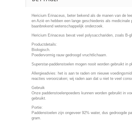
Hericium Erinaceus, beter bekend als de manen van de lee
en Azië en hebben een lange geschiedenis als medicinale
baanbrekend wetenschappelijk onderzoek.
Hericium Erinaceus bevat veel polysacchariden, zoals B-gl
Productdetails:
Biologisch.
Poedervormig rauw gedroogd vruchtlichaam.
Superstar-paddenstoelen mogen nooit worden gebruikt in p
Allergieadvies: het is aan te raden om nieuwe voedingsmid
reacties veroorzaken; wij raden aan dat u niet te veel con
Gebruik
Onze paddenstoelenpoeders kunnen worden gebruikt in voed
gebruikt.
Portie:
Paddenstoelen zijn ongeveer 92% water, dus gedroogde padd
gram.