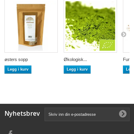
østers sopp
Økologisk...
Fungh
Legg i kurv
Legg i kurv
Legg
Nyhetsbrev