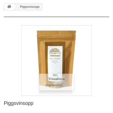
Piggsvinsopp
Visualizza
ingrandito
Piggsvinsopp