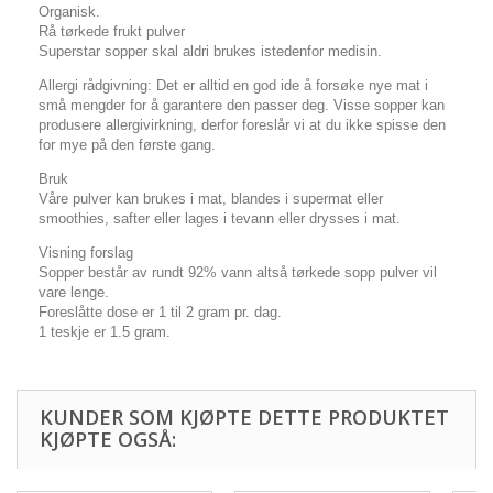
Organisk.
Rå tørkede frukt pulver
Superstar sopper skal aldri brukes istedenfor medisin.
Allergi rådgivning: Det er alltid en god ide å forsøke nye mat i
små mengder for å garantere den passer deg. Visse sopper kan
produsere allergivirkning, derfor foreslår vi at du ikke spisse den
for mye på den første gang.
Bruk
Våre pulver kan brukes i mat, blandes i supermat eller
smoothies, safter eller lages i tevann eller drysses i mat.
Visning forslag
Sopper består av rundt 92% vann altså tørkede sopp pulver vil
vare lenge.
Foreslåtte dose er 1 til 2 gram pr. dag.
1 teskje er 1.5 gram.
KUNDER SOM KJØPTE DETTE PRODUKTET
KJØPTE OGSÅ: