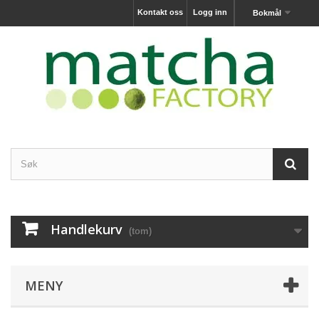
Kontakt oss
Logg inn
Bokmål
Handlekurv
(tom)
MENY