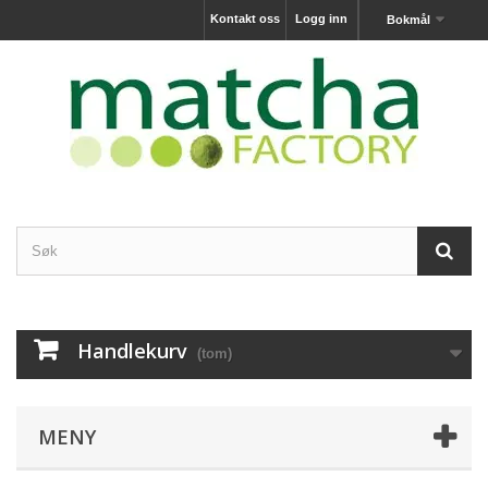
Kontakt oss
Logg inn
Bokmål
Handlekurv
(tom)
MENY