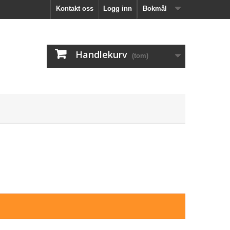
Kontakt oss
Logg inn
Bokmål
Handlekurv
(tom)