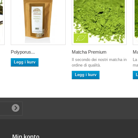
Polyporus...
Matcha Premium
Ma
Il secondo dei nostri matcha in
La 
Legg i kurv
ordine di qualità.
ma
Legg i kurv
L
Min konto