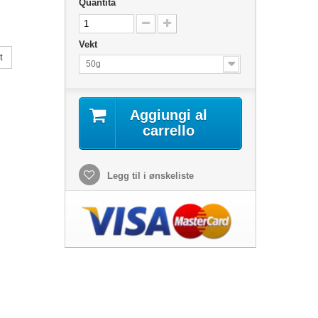
Quantità
Vekt
t
50g
Aggiungi al
carrello
Legg til i ønskeliste