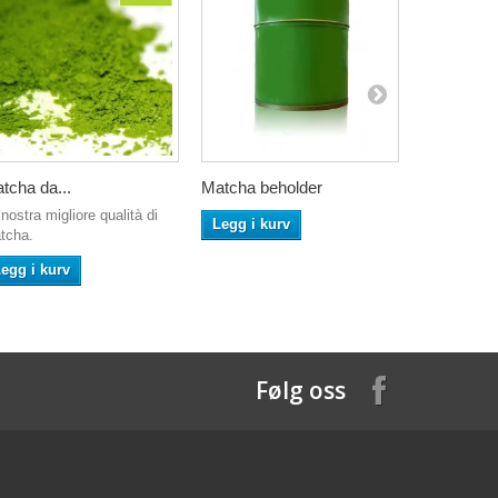
tcha da...
Matcha beholder
Chaga...
nostra migliore qualità di
Legg i kurv
Legg i ku
tcha.
egg i kurv
Følg oss