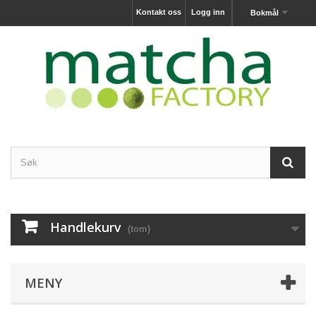
Kontakt oss
Logg inn
Bokmål
Handlekurv
(tom)
MENY