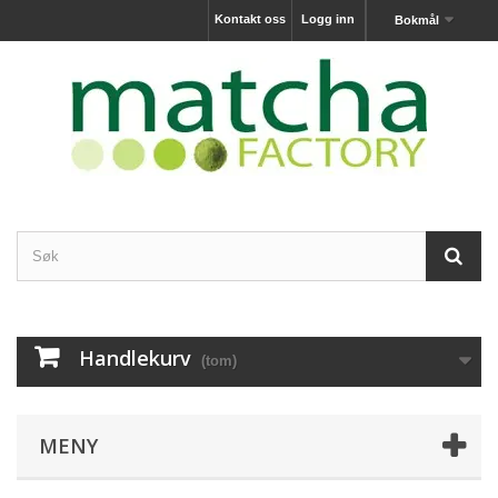
Kontakt oss
Logg inn
Bokmål
Handlekurv
(tom)
MENY