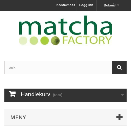
Kontakt oss
Logg inn
Bokmål
Handlekurv
(tom)
MENY