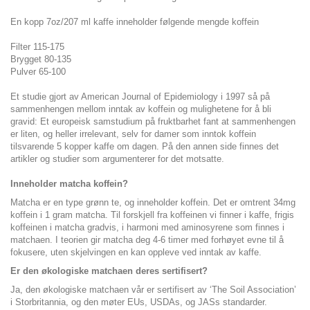
En kopp 7oz/207 ml kaffe inneholder følgende mengde koffein
Filter 115-175
Brygget 80-135
Pulver 65-100
Et studie gjort av American Journal of Epidemiology i 1997 så på
sammenhengen mellom inntak av koffein og mulighetene for å bli
gravid: Et europeisk samstudium på fruktbarhet fant at sammenhengen
er liten, og heller irrelevant, selv for damer som inntok koffein
tilsvarende 5 kopper kaffe om dagen. På den annen side finnes det
artikler og studier som argumenterer for det motsatte.
Inneholder matcha koffein?
Matcha er en type grønn te, og inneholder koffein. Det er omtrent 34mg
koffein i 1 gram matcha. Til forskjell fra koffeinen vi finner i kaffe, frigis
koffeinen i matcha gradvis, i harmoni med aminosyrene som finnes i
matchaen. I teorien gir matcha deg 4-6 timer med forhøyet evne til å
fokusere, uten skjelvingen en kan oppleve ved inntak av kaffe.
Er den økologiske matchaen deres sertifisert?
Ja, den økologiske matchaen vår er sertifisert av ‘The Soil Association’
i Storbritannia, og den møter EUs, USDAs, og JASs standarder.