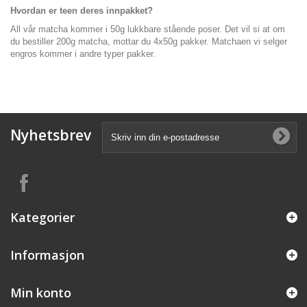
Hvordan er teen deres innpakket?
All vår matcha kommer i 50g lukkbare stående poser. Det vil si at om
du bestiller 200g matcha, mottar du 4x50g pakker. Matchaen vi selger
engros kommer i andre typer pakker.
Nyhetsbrev
Kategorier
Informasjon
Min konto