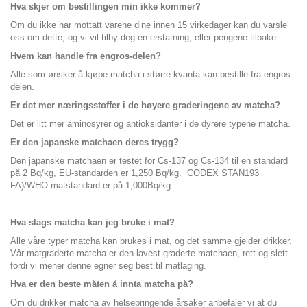
Hva skjer om bestillingen min ikke kommer?
Om du ikke har mottatt varene dine innen 15 virkedager kan du varsle
oss om dette, og vi vil tilby deg en erstatning, eller pengene tilbake.
Hvem kan handle fra engros-delen?
Alle som ønsker å kjøpe matcha i større kvanta kan bestille fra engros-
delen.
Er det mer næringsstoffer i de høyere graderingene av matcha?
Det er litt mer aminosyrer og antioksidanter i de dyrere typene matcha.
Er den japanske matchaen deres trygg?
Den japanske matchaen er testet for Cs-137 og Cs-134 til en standard
på 2 Bq/kg, EU-standarden er 1,250 Bq/kg. CODEX STAN193
FA)/WHO matstandard er på 1,000Bq/kg.
Hva slags matcha kan jeg bruke i mat?
Alle våre typer matcha kan brukes i mat, og det samme gjelder drikker.
Vår matgraderte matcha er den lavest graderte matchaen, rett og slett
fordi vi mener denne egner seg best til matlaging.
Hva er den beste måten å innta matcha på?
Om du drikker matcha av helsebringende årsaker anbefaler vi at du