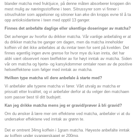
blander matcha med fruktjuice, på denne måten absorberer kroppen din
mest mulig av næringsstoffene i teen. Sitrussyrer som vi finner i
sitrusfrukter som appelsiner og sitroner kan øke din kropps evne til å ta
opp antioksidantene i teen med opptil 13 ganger.
Finnes det anbefalte daglige eller ukentlige doseringer av matcha?
Det avhenger av hvorfor du drikker matcha. Vår vanlige anbefaling er at
du drikker matcha tre ganger om dagen, men da matcha inneholder
koffein vil det ikke anbefales at du inntar teen for sent på kvelden. Det
finnes egentlig ingen øvre grense for hvor mye du kan innta, det har
aldri vært observert noen bieffekter av for høyt inntak av matcha. Siden
vår om matcha og hjerte- og karsykdommer omtaler noen av de positive
helseeffektene som følger med inntak av matcha.
Hvilken type matcha vil dere anbefale å starte med?
Vi anbefaler alle typene matcha vi fører. Vårt utvalg av matcha er
prissatt etter kvalitet, og vi anbefaler derfor at du velger den matchaen
som passer best til ditt budsjett.
Kan jeg drikke matcha mens jeg er gravid/prøver å bli gravid?
Om du ønsker å lære mer om effektene ved matcha, anbefaler vi at du
undersøker effektene ved inntak av grønn te.
Det er omtrent 34mg koffein i 1gram matcha. Høyeste anbefalte inntak
av koffein under svangerskapet er 200mg.