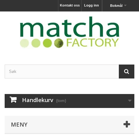
Kontakt oss
Logg inn
Bokmål
Handlekurv
(tom)
MENY