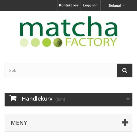
Kontakt oss
Logg inn
Bokmål
Handlekurv
(tom)
MENY