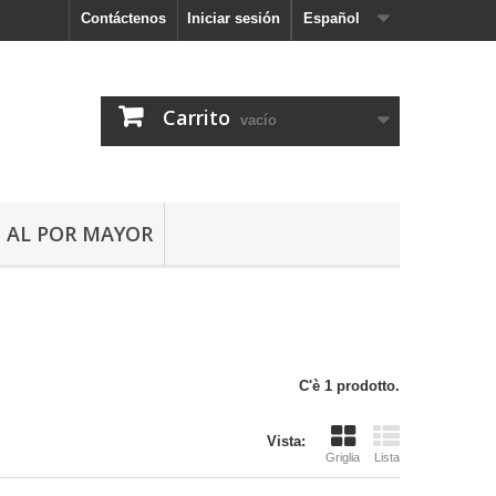
Contáctenos
Iniciar sesión
Español
Carrito
vacío
AL POR MAYOR
C'è 1 prodotto.
Vista:
Griglia
Lista