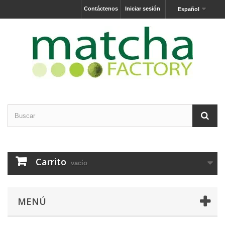
Contáctenos
Iniciar sesión
Español
Carrito
vacío
MENÚ