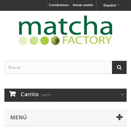
Contáctenos
Iniciar sesión
Español
Carrito
vacío
MENÚ