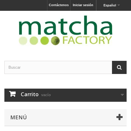
Contáctenos
Iniciar sesión
Español
Carrito
vacío
MENÚ