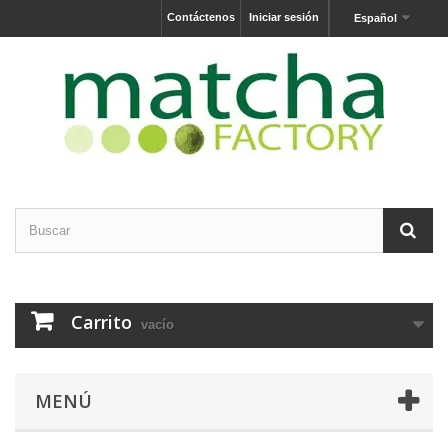
Contáctenos
Iniciar sesión
Español
Carrito
vacío
MENÚ