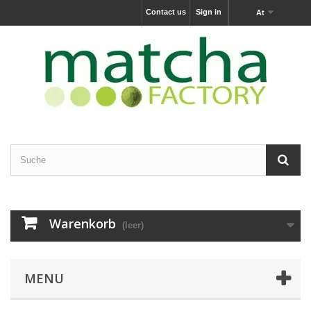
Contact us
Sign in
At
Warenkorb
(leer)
MENU