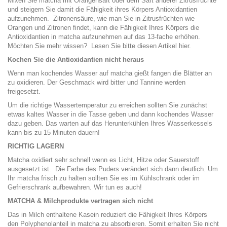
Mixen Sie matcha mit Orangensaft oder dem Saft anderer Zitrusfrüchte
und steigern Sie damit die Fähigkeit ihres Körpers Antioxidantien
aufzunehmen. Zitronensäure, wie man Sie in Zitrusfrüchten wie
Orangen und Zitronen findet, kann die Fähigkeit Ihres Körpers die
Antioxidantien in matcha aufzunehmen auf das 13-fache erhöhen.
Möchten Sie mehr wissen? Lesen Sie bitte diesen Artikel hier.
Kochen Sie die Antioxidantien nicht heraus
Wenn man kochendes Wasser auf matcha gießt fangen die Blätter an
zu oxidieren. Der Geschmack wird bitter und Tannine werden
freigesetzt.
Um die richtige Wassertemperatur zu erreichen sollten Sie zunächst
etwas kaltes Wasser in die Tasse geben und dann kochendes Wasser
dazu geben. Das warten auf das Herunterkühlen Ihres Wasserkessels
kann bis zu 15 Minuten dauern!
RICHTIG LAGERN
Matcha oxidiert sehr schnell wenn es Licht, Hitze oder Sauerstoff
ausgesetzt ist. Die Farbe des Puders verändert sich dann deutlich. Um
Ihr matcha frisch zu halten sollten Sie es im Kühlschrank oder im
Gefrierschrank aufbewahren. Wir tun es auch!
MATCHA & Milchprodukte vertragen sich nicht
Das in Milch enthaltene Kasein reduziert die Fähigkeit Ihres Körpers
den Polyphenolanteil in matcha zu absorbieren. Somit erhalten Sie nicht