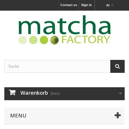
Contact us
Sign in
At
Warenkorb
(leer)
MENU