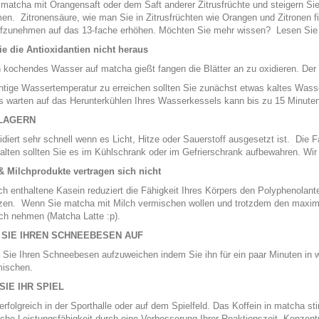
matcha mit Orangensaft oder dem Saft anderer Zitrusfrüchte und steigern Sie 
n. Zitronensäure, wie man Sie in Zitrusfrüchten wie Orangen und Zitronen fin
zunehmen auf das 13-fache erhöhen. Möchten Sie mehr wissen? Lesen Sie bit
e die Antioxidantien nicht heraus
ochendes Wasser auf matcha gießt fangen die Blätter an zu oxidieren. Der 
chtige Wassertemperatur zu erreichen sollten Sie zunächst etwas kaltes Wa
s warten auf das Herunterkühlen Ihres Wasserkessels kann bis zu 15 Minuten
 LAGERN
diert sehr schnell wenn es Licht, Hitze oder Sauerstoff ausgesetzt ist. Die 
halten sollten Sie es im Kühlschrank oder im Gefrierschrank aufbewahren. Wir
Milchprodukte vertragen sich nicht
ch enthaltene Kasein reduziert die Fähigkeit Ihres Körpers den Polyphenolante
zen. Wenn Sie matcha mit Milch vermischen wollen und trotzdem den maximal
ch nehmen (Matcha Latte :p).
SIE IHREN SCHNEEBESEN AUF
 Sie Ihren Schneebesen aufzuweichen indem Sie ihn für ein paar Minuten in
mischen.
IE IHR SPIEL
erfolgreich in der Sporthalle oder auf dem Spielfeld. Das Koffein in matcha s
liche Leistungsfähigkeit durch eine Verbesserung Ihrer Reaktionszeit, Konzent