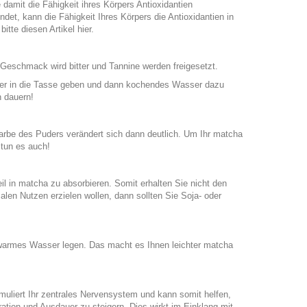
damit die Fähigkeit ihres Körpers Antioxidantien
det, kann die Fähigkeit Ihres Körpers die Antioxidantien in
te diesen Artikel hier.
Geschmack wird bitter und Tannine werden freigesetzt.
sser in die Tasse geben und dann kochendes Wasser dazu
 dauern!
Farbe des Puders verändert sich dann deutlich. Um Ihr matcha
 tun es auch!
il in matcha zu absorbieren. Somit erhalten Sie nicht den
en Nutzen erzielen wollen, dann sollten Sie Soja- oder
 warmes Wasser legen. Das macht es Ihnen leichter matcha
timuliert Ihr zentrales Nervensystem und kann somit helfen,
ration und Ausdauer zu steigern. Dies wirkt im Einklang mit