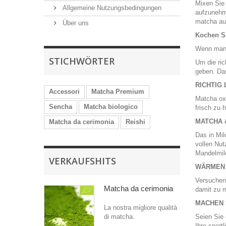
Mixen Sie 
Allgemeine Nutzungsbedingungen
aufzunehme
matcha auf
Über uns
Kochen Si
Wenn man k
STICHWÖRTER
Um die ri
geben. Da
RICHTIG
Accessori
Matcha Premium
Matcha oxi
Sencha
Matcha biologico
frisch zu 
MATCHA & 
Matcha da cerimonia
Reishi
Das in Mil
vollen Nut
Mandelmil
VERKAUFSHITS
WÄRMEN 
Versuchen
Matcha da cerimonia
damit zu 
MACHEN S
La nostra migliore qualità
di matcha.
Seien Sie 
Ihre sport