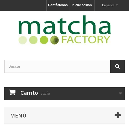
Contáctenos
Iniciar sesión
Español
Carrito
vacío
MENÚ