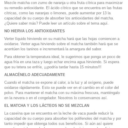
Mezcle matcha con zumo de naranja u otra fruta cítrica para maximizar
su remedio antioxidante. El ácido cítrico que se encuentra en las frutas
cítricas, como las naranjas o limones, puede aumentar por 13 la
capacidad de su cuerpo de absorber los antioxidantes del matcha.
¿Quiere saber más? Puede leer un artículo sobre el tema
aquí
.
NO HIERVA LOS ANTIOXIDANTES
Verter líquido hirviendo en su matcha hará que las hojas comiencen a
oxidarse. Verter agua hirviendo sobre el matcha también hará que se
acentúen los taninos e incrementará la amargura del sabor.
Para obtener la temperatura ideal, le sugerimos que ponga un poco de
agua fría en una taza y luego echar encima agua hirviendo. Si espera
que su tetera se enfríe, ¡¡¡podría tardar hasta 15 minutos!!!
ALMACÉNELO ADECUADAMENTE
Cuando el matcha se expone al calor, a la luz y al oxígeno, puede
oxidarse rápidamente. Esto se puede ver en el cambio en el color del
polvo. Para mantener el matcha con su máxima frescura, manténgalo
en la nevera o en el congelador. Nosotros lo conservamos así.
EL MATCHA Y LOS LÁCTEOS NO SE MEZCLAN
La caseína que se encuentra en la leche de vaca puede reducir la
capacidad de su cuerpo para absorber los polifenoles del matcha y por
tanto impedir que obtenga todos sus beneficios. Si aún así quiere