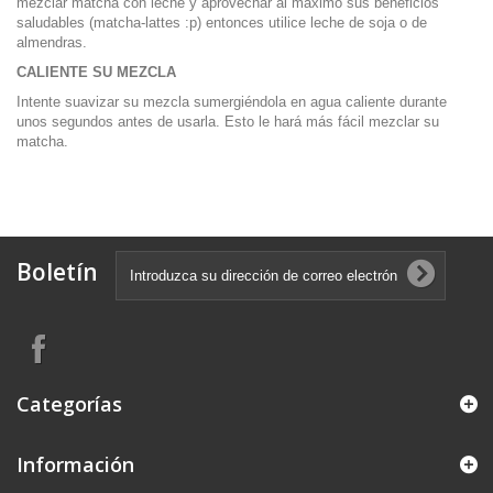
mezclar matcha con leche y aprovechar al máximo sus beneficios
saludables (matcha-lattes :p) entonces utilice leche de soja o de
almendras.
CALIENTE SU MEZCLA
Intente suavizar su mezcla sumergiéndola en agua caliente durante
unos segundos antes de usarla. Esto le hará más fácil mezclar su
matcha.
Boletín
Categorías
Información