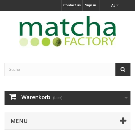
Contact us
Sign in
At
Warenkorb
(leer)
MENU