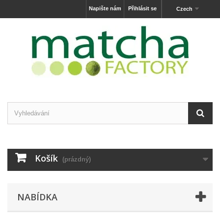
Napište nám
Přihlásit se
Czech
Košík
(prázdný)
NABÍDKA