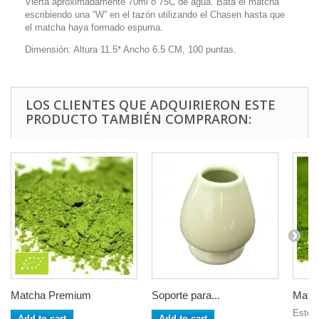
Vierta aproximadamente 70ml o 75C de agua. Bata el matcha
escribiendo una “W” en el tazón utilizando el Chasen hasta que
el matcha haya formado espuma.
Dimensión: Altura 11.5* Ancho 6.5 CM, 100 puntas.
LOS CLIENTES QUE ADQUIRIERON ESTE
PRODUCTO TAMBIÉN COMPRARON:
Matcha Premium
Soporte para...
Match
Este e
Add to cart
Add to cart