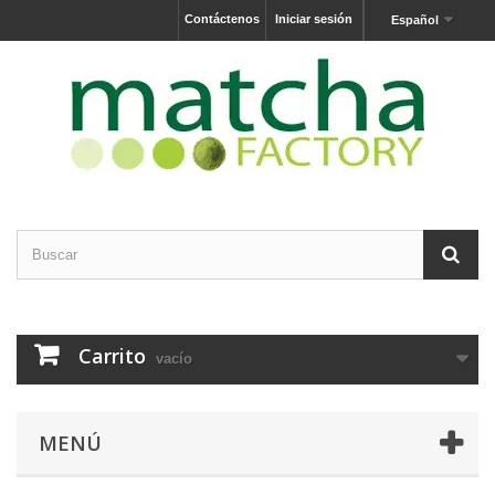
Contáctenos
Iniciar sesión
Español
Carrito
vacío
MENÚ